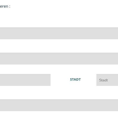
eren :
STADT