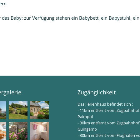
ern.
r das Baby: zur Verfügung stehen ein Babybett, ein Babystuhl, ein
ergalerie
Zugänglichkeit
Das Ferienhaus befindet sich :
- 11km entfernt vom Zugbahnhof
Paimpol
- 30km entfernt vom Zugbahnhof
Guingamp
- 30km entfernt vom Flughafen v