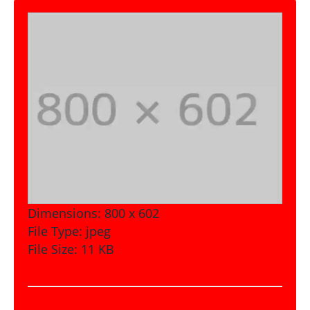
Dimensions:
800 x 602
File Type:
jpeg
File Size:
11 KB