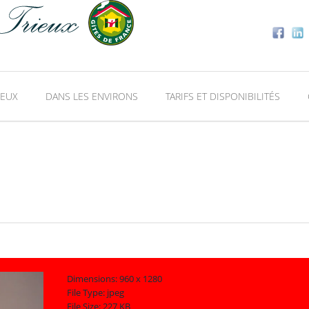
IEUX
DANS LES ENVIRONS
TARIFS ET DISPONIBILITÉS
Dimensions:
960 x 1280
File Type:
jpeg
File Size:
227 KB